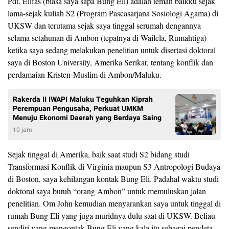
Pdt. Elifas (biasa saya sapa Bung Eli) adalah teman baikku sejak
lama-sejak kuliah S2 (Program Pascasarjana Sosiologi Agama) di
UKSW dan terutama sejak saya tinggal serumah dengannya
selama setahunan di Ambon (tepatnya di Wailela, Rumahtiga)
ketika saya sedang melakukan penelitian untuk disertasi doktoral
saya di Boston University, Amerika Serikat, tentang konflik dan
perdamaian Kristen-Muslim di Ambon/Maluku.
Rakerda II IWAPI Maluku Teguhkan Kiprah
Perempuan Pengusaha, Perkuat UMKM
Menuju Ekonomi Daerah yang Berdaya Saing
10 jam
Sejak tinggal di Amerika, baik saat studi S2 bidang studi
Transformasi Konflik di Virginia maupun S3 Antropologi Budaya
di Boston, saya kehilangan kontak Bung Eli. Padahal waktu studi
doktoral saya butuh “orang Ambon” untuk memuluskan jalan
penelitian. Om John kemudian menyarankan saya untuk tinggal di
rumah Bung Eli yang juga muridnya dulu saat di UKSW. Beliau
sendiri yang mengontak Bung Eli yang kala itu sebagai pendeta