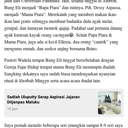
jauh dari Universitas Pattimura. Jadi, selama tinggal di Ambon,
Bung Eli menjadi “Bapa Piara” dan istrinya, Pdt. Dessy Aipassa,
menjadi “Mama Piara”. Merekalah yang memberi makan ikan-
ikan laut gratis sehingga membuat badanku dulu agak melar,
gempal, dan lumayan montok qiqiqi. Padahal saat pertama datang
agak kurusan kayak orang cacingan😁. Selain Papa Piara &
Mama Piara, juga ada si kecil Ellexia, dua orang “cantrik” yang
mengurus rumah, dan seekor anjing bernama Brino.
Pastori Wailela tempat Bung Eli tinggal bersebelahan dengan
Gereja Fajar Hidup tempat utama Bung Eli memimpin ibadah.
Sangking dekatnya saya sudah biasa mendengarkan nyanyian
ritual & khotbah Minggu serta acara-acara ibadat lain.
Sadiah Uluputty Serap Aspirasi Jajaran
Ditjenpas Maluku
10 jam
Saya pernah menulis beberapa seri (mungkin sampai 8-9 seri saya