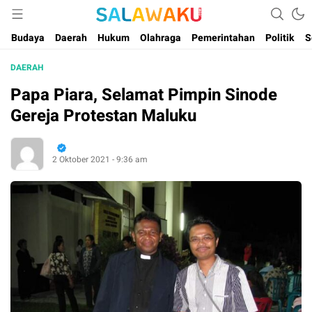
Salam dan Warta Anak Maluku
Salawaku Maluku
Budaya
Daerah
Hukum
Olahraga
Pemerintahan
Politik
S
DAERAH
Papa Piara, Selamat Pimpin Sinode
Gereja Protestan Maluku
2 Oktober 2021 - 9:36 am