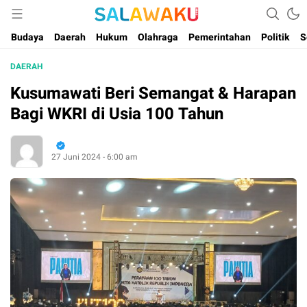
Salam dan Warta Anak Maluku
Salawaku Maluku
Budaya
Daerah
Hukum
Olahraga
Pemerintahan
Politik
S
DAERAH
Kusumawati Beri Semangat & Harapan
Bagi WKRI di Usia 100 Tahun
27 Juni 2024 - 6:00 am