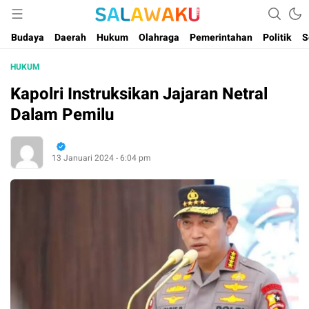
Salam dan Warta Anak Maluku
Salawaku Maluku
Budaya
Daerah
Hukum
Olahraga
Pemerintahan
Politik
S
HUKUM
Kapolri Instruksikan Jajaran Netral
Dalam Pemilu
13 Januari 2024 - 6:04 pm