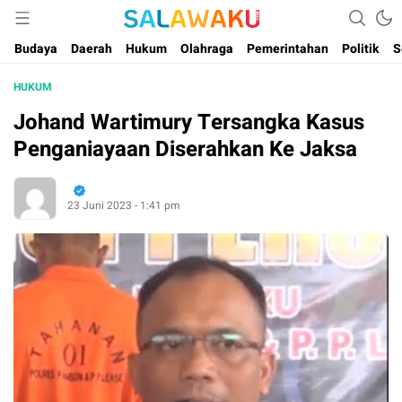
Salam dan Warta Anak Maluku
Salawaku Maluku
Budaya
Daerah
Hukum
Olahraga
Pemerintahan
Politik
S
HUKUM
Johand Wartimury Tersangka Kasus
Penganiayaan Diserahkan Ke Jaksa
23 Juni 2023 - 1:41 pm