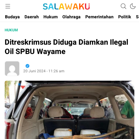
Salam dan Warta Anak Maluku
Salawaku Maluku
Budaya
Daerah
Hukum
Olahraga
Pemerintahan
Politik
S
HUKUM
Ditreskrimsus Diduga Diamkan Ilegal
Oil SPBU Wayame
20 Juni 2024 - 11:26 am