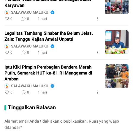
Karyawan
SALAWAKU MALUKU
0
0
1 hari
Legalitas Tambang Sinabar Iha Belum Jelas,
Zain: Tunggu Kajian Amdal Unpatti
SALAWAKU MALUKU
0
0
1 hari
Iptu Kiki Pimpin Pembagian Bendera Merah
Putih, Semarak HUT ke-81 RI Menggema di
Ambon
SALAWAKU MALUKU
6
0
1 hari
Tinggalkan Balasan
Alamat email Anda tidak akan dipublikasikan.
Ruas yang wajib
ditandai
*