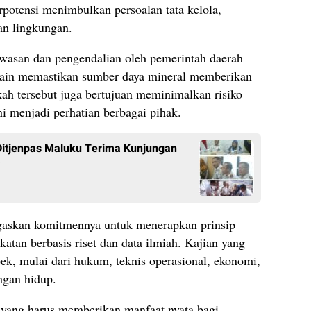
berpotensi menimbulkan persoalan tata kelola,
an lingkungan.
wasan dan pengendalian oleh pemerintah daerah
elain memastikan sumber daya mineral memberikan
kah tersebut juga bertujuan meminimalkan risiko
i menjadi perhatian berbagai pihak.
Ditjenpas Maluku Terima Kunjungan
askan komitmennya untuk menerapkan prinsip
atan berbasis riset dan data ilmiah. Kajian yang
k, mulai dari hukum, teknis operasional, ekonomi,
ngan hidup.
s yang harus memberikan manfaat nyata bagi