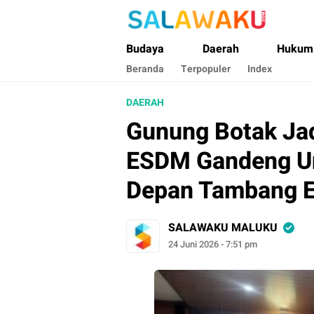
Salawaku Maluku
Salam dan Warta Anak Maluku
Budaya
Daerah
Hukum
Beranda
Terpopuler
Index
DAERAH
Gunung Botak Jad
ESDM Gandeng U
Depan Tambang 
SALAWAKU MALUKU
24 Juni 2026 - 7:51 pm