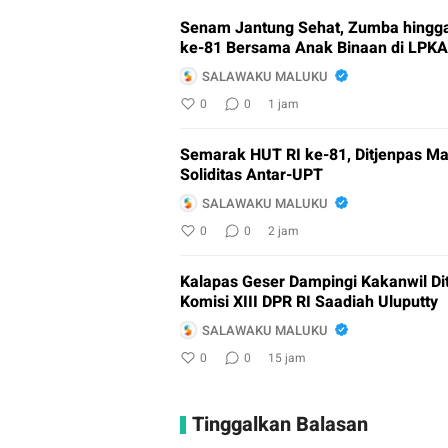
Senam Jantung Sehat, Zumba hingg
ke-81 Bersama Anak Binaan di LPK
SALAWAKU MALUKU
0
0
1 jam
Semarak HUT RI ke-81, Ditjenpas Ma
Soliditas Antar-UPT
SALAWAKU MALUKU
0
0
2 jam
Kalapas Geser Dampingi Kakanwil D
Komisi XIII DPR RI Saadiah Uluputty
SALAWAKU MALUKU
0
0
15 jam
Tinggalkan Balasan