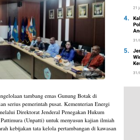
un
21 
4.
Ka
Po
An
31/
5.
Je
Wi
Ke
31/
Perbesar
ngelolaan tambang emas Gunung Botak di
an serius pemerintah pusat. Kementerian Energi
elalui Direktorat Jenderal Penegakan Hukum
attimura (Unpatti) untuk menyusun kajian ilmiah
rah kebijakan tata kelola pertambangan di kawasan