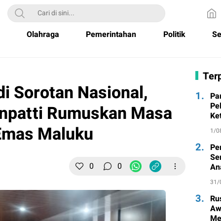
Olahraga
Pemerintahan
Politik
Se
Terp
i Sorotan Nasional,
1.
Pa
Pe
npatti Rumuskan Masa
Ke
Emas Maluku
1/0
2.
Pe
Se
0
0
An
31/
3.
Ru
Aw
Me