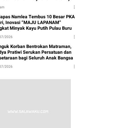
tuk Partai Gerindra
jam
lapas Namlea Tembus 10 Besar PKA
lri, Inovasi “MAJU LAPANAM”
gkat Minyak Kayu Putih Pulau Buru
07/2026
nguk Korban Bentrokan Matraman,
dya Pratiwi Serukan Persatuan dan
setaraan bagi Seluruh Anak Bangsa
07/2026