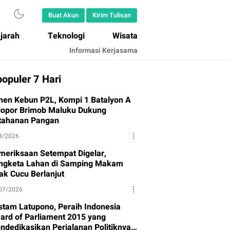
Buat Akun
Kirim Tulisan
jarah
Teknologi
Wisata
Informasi Kerjasama
opuler 7 Hari
nen Kebun P2L, Kompi 1 Batalyon A
lopor Brimob Maluku Dukung
tahanan Pangan
8/2026
meriksaan Setempat Digelar,
ngketa Lahan di Samping Makam
ak Cucu Berlanjut
07/2026
stam Latupono, Peraih Indonesia
ard of Parliament 2015 yang
ndedikasikan Perjalanan Politiknya