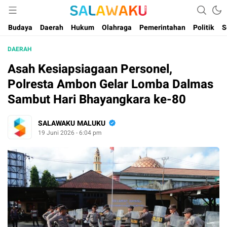
Salam dan Warta Anak Maluku
Salawaku Maluku
Budaya
Daerah
Hukum
Olahraga
Pemerintahan
Politik
S
DAERAH
Asah Kesiapsiagaan Personel,
Polresta Ambon Gelar Lomba Dalmas
Sambut Hari Bhayangkara ke-80
SALAWAKU MALUKU
19 Juni 2026 - 6:04 pm