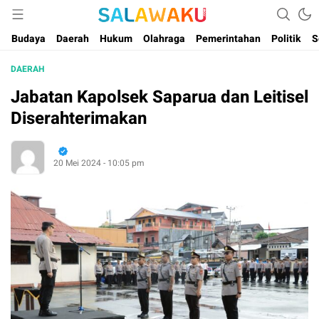
Salam dan Warta Anak Maluku
Salawaku Maluku
Budaya
Daerah
Hukum
Olahraga
Pemerintahan
Politik
S
DAERAH
Jabatan Kapolsek Saparua dan Leitisel
Diserahterimakan
20 Mei 2024 - 10:05 pm