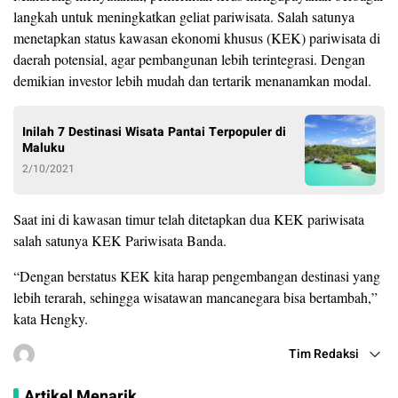
langkah untuk meningkatkan geliat pariwisata. Salah satunya
menetapkan status kawasan ekonomi khusus (KEK) pariwisata di
daerah potensial, agar pembangunan lebih terintegrasi. Dengan
demikian investor lebih mudah dan tertarik menanamkan modal.
Inilah 7 Destinasi Wisata Pantai Terpopuler di
Maluku
2/10/2021
Saat ini di kawasan timur telah ditetapkan dua KEK pariwisata
salah satunya KEK Pariwisata Banda.
“Dengan berstatus KEK kita harap pengembangan destinasi yang
lebih terarah, sehingga wisatawan mancanegara bisa bertambah,”
kata Hengky.
Tim Redaksi
Artikel Menarik