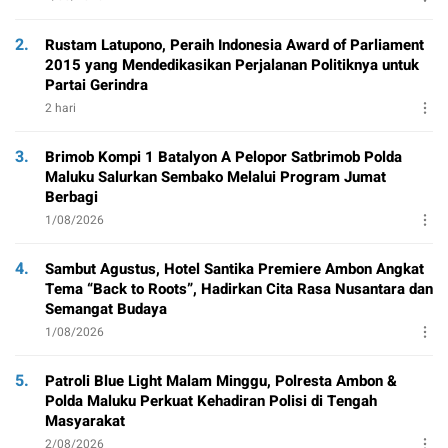
2.
Rustam Latupono, Peraih Indonesia Award of Parliament
2015 yang Mendedikasikan Perjalanan Politiknya untuk
Partai Gerindra
2 hari
3.
Brimob Kompi 1 Batalyon A Pelopor Satbrimob Polda
Maluku Salurkan Sembako Melalui Program Jumat
Berbagi
1/08/2026
4.
Sambut Agustus, Hotel Santika Premiere Ambon Angkat
Tema “Back to Roots”, Hadirkan Cita Rasa Nusantara dan
Semangat Budaya
1/08/2026
5.
Patroli Blue Light Malam Minggu, Polresta Ambon &
Polda Maluku Perkuat Kehadiran Polisi di Tengah
Masyarakat
2/08/2026