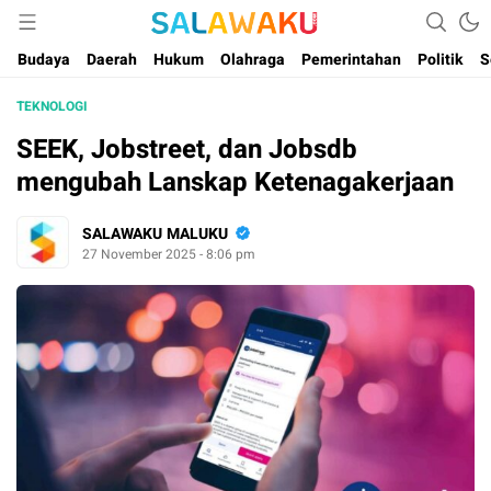
Salam dan Warta Anak Maluku
Salawaku Maluku
Budaya
Daerah
Hukum
Olahraga
Pemerintahan
Politik
S
TEKNOLOGI
SEEK, Jobstreet, dan Jobsdb
mengubah Lanskap Ketenagakerjaan
SALAWAKU MALUKU
27 November 2025 - 8:06 pm