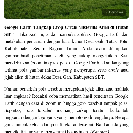
Perbesar
Google Earth Tangkap Crop Circle Misterius Alien di Hutan
SBT
– Jika saat ini, anda membuka aplikasi Google Earth dan
melakukan pencarian dengan kata kunci Desa Gah, Tutuk Tolu,
Kabubupaten Seram Bagian Timur. Anda akan ditunjukan
gambar hasil pencitraan satelit yang cukup mengejutkan. Saat
mendekatkan (zoom in) pada peta di Google Earth, akan langsung
terlihat pola gambar misterus yang menyerupai
crop circle
atau
jejak alien di hutan dekat Desa Gah, Kabupaten SBT.
Namun benarkah pola tersebut merupakan jejak alien atau mahluk
luar angkasa? Redaksi coba memastikan hasil pencitraan Google
Earth dengan cara di-zoom in hingga goto tersebut tampak jelas.
Sepintas, pola tersebut memang cukup teratur, berbentuk
lingkaran dengan tiga garis yang memotong di tengahnya. Berapa
garis tampak keluar dari pola lingkaran tersebut. Bahkan ada yang
mengikuti jalur yang menyerupai bekas jalan.
(Kompas)