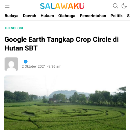
Salam dan Warta Anak Maluku
Salawaku Maluku
Budaya
Daerah
Hukum
Olahraga
Pemerintahan
Politik
S
TEKNOLOGI
Google Earth Tangkap Crop Circle di
Hutan SBT
2 Oktober 2021 - 9:36 am