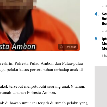
2/0
4.
Se
Ba
Be
2/0
5.
Ip
Me
Perbesar
Me
1 ha
reskrim Polresta Pulau Ambon dan Pulau-pulau
uga pelaku kasus persetubuhan terhadap anak di
kakek tersebut menyetubuhi seorang anak 9 tahun.
di rumah tahanan Polresta Ambon.
ak di bawah umur ini terjadi di rumah pelaku yang