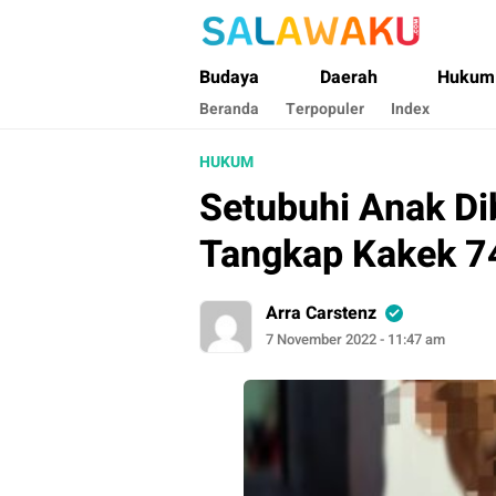
Salawaku Maluku
Salam dan Warta Anak Maluku
Budaya
Daerah
Hukum
Beranda
Terpopuler
Index
HUKUM
Setubuhi Anak Di
Tangkap Kakek 74
Arra Carstenz
7 November 2022 - 11:47 am