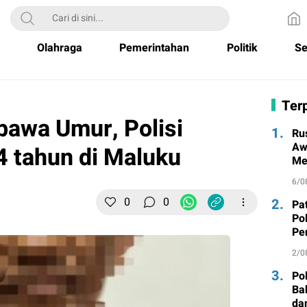
Olahraga
Pemerintahan
Politik
Se
Terp
bawa Umur, Polisi
1.
Ru
Aw
 tahun di Maluku
Me
un
6/0
0
0
2.
Pa
Po
Pe
Ma
2/0
3.
Po
Ba
da