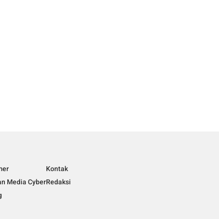
mer
Kontak
n Media Cyber
Redaksi
g