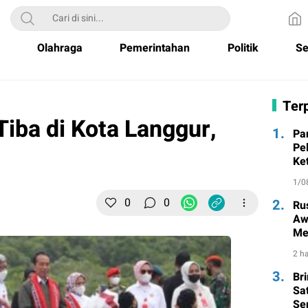
Olahraga
Pemerintahan
Politik
Se
Terp
iba di Kota Langgur,
1.
Pa
Pe
Ke
1/0
0
0
2.
Ru
Aw
Me
un
2 ha
3.
Br
Sa
Se