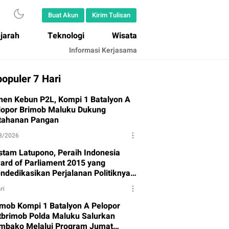
Buat Akun
Kirim Tulisan
jarah
Teknologi
Wisata
Informasi Kerjasama
opuler 7 Hari
nen Kebun P2L, Kompi 1 Batalyon A
lopor Brimob Maluku Dukung
tahanan Pangan
8/2026
stam Latupono, Peraih Indonesia
ard of Parliament 2015 yang
ndedikasikan Perjalanan Politiknya
tuk Partai Gerindra
ri
imob Kompi 1 Batalyon A Pelopor
tbrimob Polda Maluku Salurkan
mbako Melalui Program Jumat