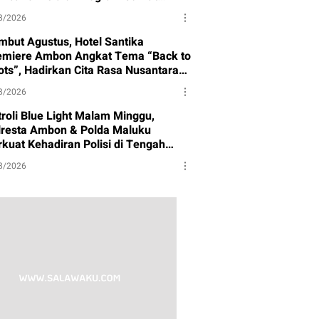
rbagi
8/2026
mbut Agustus, Hotel Santika
emiere Ambon Angkat Tema “Back to
ots”, Hadirkan Cita Rasa Nusantara
n Semangat Budaya
8/2026
troli Blue Light Malam Minggu,
lresta Ambon & Polda Maluku
rkuat Kehadiran Polisi di Tengah
syarakat
8/2026