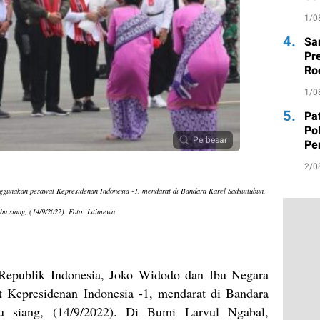
Be
1/0
4.
Sa
Pr
Ro
da
1/0
5.
Pa
Po
Perbesar
Pe
Ma
2/0
gunakan pesawat Kepresidenan Indonesia -1, mendarat di Bandara Karel Sadsuitubun,
bu siang, (14/9/2022). Foto: Istimewa
Republik Indonesia, Joko Widodo dan Ibu Negara
 Kepresidenan Indonesia -1, mendarat di Bandara
u siang, (14/9/2022). Di Bumi Larvul Ngabal,