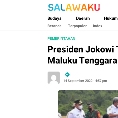
Salawaku Maluku
Salam dan Warta Anak Maluku
Budaya
Daerah
Hukum
Beranda
Terpopuler
Index
PEMERINTAHAN
Presiden Jokowi T
Maluku Tenggara
14 September 2022 - 4:57 pm