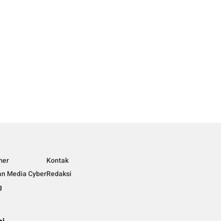
mer
Kontak
n Media Cyber
Redaksi
g