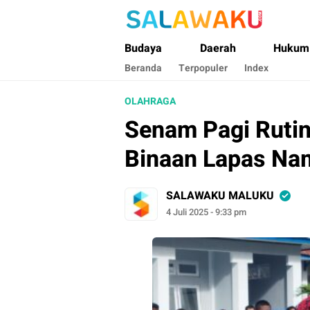
Salawaku Maluku
Salam dan Warta Anak Maluku
Budaya
Daerah
Hukum
Beranda
Terpopuler
Index
OLAHRAGA
Senam Pagi Ruti
Binaan Lapas Na
SALAWAKU MALUKU
4 Juli 2025 - 9:33 pm