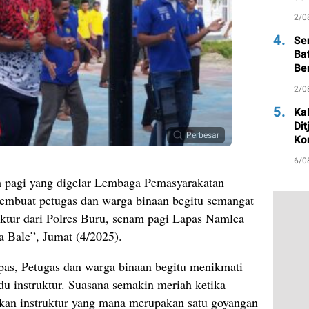
2/0
4.
Se
Ba
Be
2/0
5.
Ka
Di
Perbesar
Ko
6/0
 pagi yang digelar Lembaga Pemasyarakatan
embuat petugas dan warga binaan begitu semangat
ruktur dari Polres Buru, senam pagi Lapas Namlea
a Bale”, Jumat (4/2025).
pas, Petugas dan warga binaan begitu menikmati
du instruktur. Suasana semakin meriah ketika
kan instruktur yang mana merupakan satu goyangan