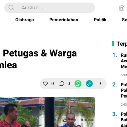
Olahraga
Pemerintahan
Politik
Se
Terp
n Petugas & Warga
1.
Ru
Aw
mlea
Me
un
6/0
0
0
2.
Pa
Po
Pe
Ma
2/0
3.
Po
Ba
da