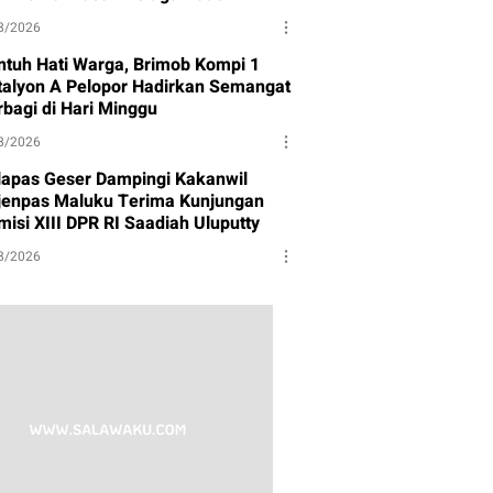
8/2026
ntuh Hati Warga, Brimob Kompi 1
talyon A Pelopor Hadirkan Semangat
rbagi di Hari Minggu
8/2026
lapas Geser Dampingi Kakanwil
tjenpas Maluku Terima Kunjungan
misi XIII DPR RI Saadiah Uluputty
8/2026