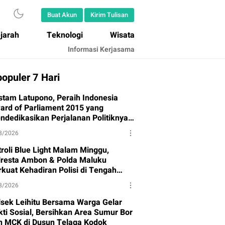
Buat Akun
Kirim Tulisan
jarah
Teknologi
Wisata
Informasi Kerjasama
opuler 7 Hari
stam Latupono, Peraih Indonesia
ard of Parliament 2015 yang
ndedikasikan Perjalanan Politiknya
tuk Partai Gerindra
8/2026
troli Blue Light Malam Minggu,
lresta Ambon & Polda Maluku
rkuat Kehadiran Polisi di Tengah
syarakat
8/2026
lsek Leihitu Bersama Warga Gelar
kti Sosial, Bersihkan Area Sumur Bor
n MCK di Dusun Telaga Kodok