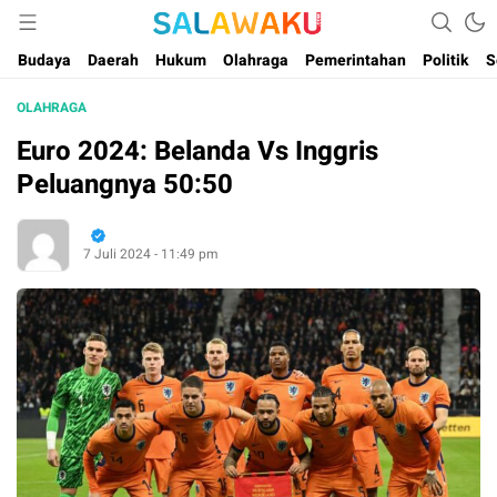
Salam dan Warta Anak Maluku
Salawaku Maluku
Budaya
Daerah
Hukum
Olahraga
Pemerintahan
Politik
S
OLAHRAGA
Euro 2024: Belanda Vs Inggris
Peluangnya 50:50
7 Juli 2024 - 11:49 pm