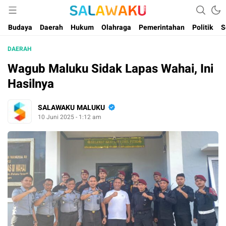
Salam dan Warta Anak Maluku
Salawaku Maluku
Budaya
Daerah
Hukum
Olahraga
Pemerintahan
Politik
S
DAERAH
Wagub Maluku Sidak Lapas Wahai, Ini
Hasilnya
SALAWAKU MALUKU
10 Juni 2025 - 1:12 am