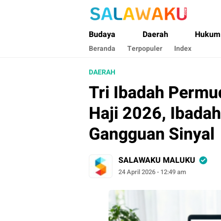
Salawaku Maluku
Salam dan Warta Anak Maluku
Budaya
Daerah
Hukum
Beranda
Terpopuler
Index
DAERAH
Tri Ibadah Perm
Haji 2026, Ibada
Gangguan Sinyal
SALAWAKU MALUKU
24 April 2026 - 12:49 am