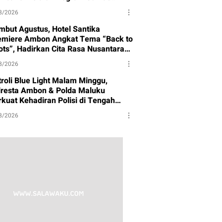
rbagi
8/2026
mbut Agustus, Hotel Santika
emiere Ambon Angkat Tema “Back to
ots”, Hadirkan Cita Rasa Nusantara
n Semangat Budaya
8/2026
troli Blue Light Malam Minggu,
lresta Ambon & Polda Maluku
rkuat Kehadiran Polisi di Tengah
syarakat
8/2026