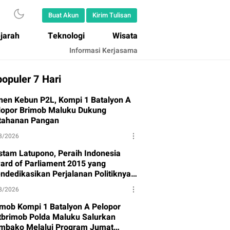
Buat Akun
Kirim Tulisan
jarah
Teknologi
Wisata
Informasi Kerjasama
opuler 7 Hari
nen Kebun P2L, Kompi 1 Batalyon A
lopor Brimob Maluku Dukung
tahanan Pangan
8/2026
stam Latupono, Peraih Indonesia
ard of Parliament 2015 yang
ndedikasikan Perjalanan Politiknya
tuk Partai Gerindra
8/2026
imob Kompi 1 Batalyon A Pelopor
tbrimob Polda Maluku Salurkan
mbako Melalui Program Jumat