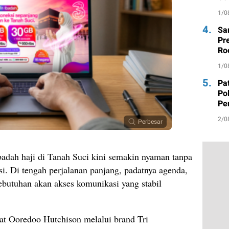
Be
1/0
4.
Sa
Pr
Ro
da
1/0
5.
Pa
Po
Pe
Ma
2/0
Perbesar
adah haji di Tanah Suci kini semakin nyaman tanpa
i. Di tengah perjalanan panjang, padatnya agenda,
kebutuhan akan akses komunikasi yang stabil
at Ooredoo Hutchison melalui brand Tri