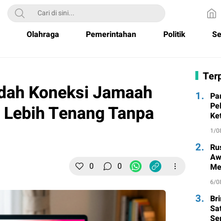
Olahraga
Pemerintahan
Politik
Se
Terp
udah Koneksi Jamaah
1.
Pa
Pe
h Lebih Tenang Tanpa
Ke
1/0
2.
Ru
Aw
0
0
Me
un
6/0
3.
Br
Sa
Se