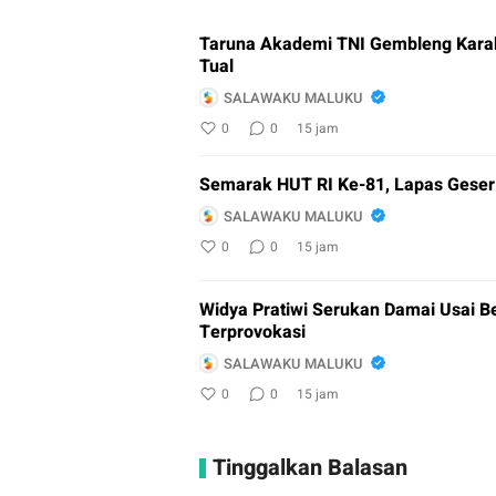
Taruna Akademi TNI Gembleng Karakt
Tual
SALAWAKU MALUKU
0
0
15 jam
Semarak HUT RI Ke-81, Lapas Geser 
SALAWAKU MALUKU
0
0
15 jam
Widya Pratiwi Serukan Damai Usai Be
Terprovokasi
SALAWAKU MALUKU
0
0
15 jam
Tinggalkan Balasan