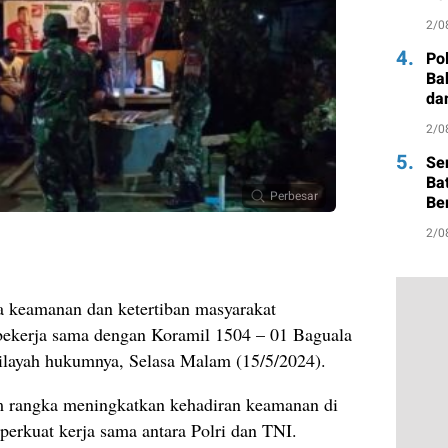
Ma
2/0
4.
Po
Ba
da
2/0
5.
Se
Ba
Perbesar
Be
2/0
 keamanan dan ketertiban masyarakat
ekerja sama dengan Koramil 1504 – 01 Baguala
ilayah hukumnya, Selasa Malam (15/5/2024).
am rangka meningkatkan kehadiran keamanan di
erkuat kerja sama antara Polri dan TNI.