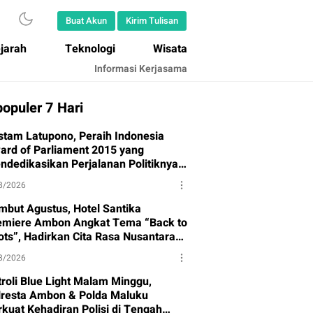
Buat Akun
Kirim Tulisan
jarah
Teknologi
Wisata
Informasi Kerjasama
opuler 7 Hari
stam Latupono, Peraih Indonesia
ard of Parliament 2015 yang
ndedikasikan Perjalanan Politiknya
tuk Partai Gerindra
8/2026
mbut Agustus, Hotel Santika
emiere Ambon Angkat Tema “Back to
ots”, Hadirkan Cita Rasa Nusantara
n Semangat Budaya
8/2026
troli Blue Light Malam Minggu,
lresta Ambon & Polda Maluku
rkuat Kehadiran Polisi di Tengah