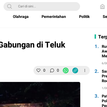
Olahraga
Pemerintahan
Politik
Se
Terp
 Gabungan di Teluk
1.
Ru
Aw
Me
un
6/0
0
0
2.
Sa
Pr
Ro
da
1/0
3.
Pa
Po
Pe