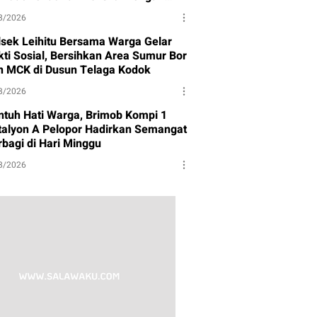
syarakat
8/2026
lsek Leihitu Bersama Warga Gelar
kti Sosial, Bersihkan Area Sumur Bor
n MCK di Dusun Telaga Kodok
8/2026
ntuh Hati Warga, Brimob Kompi 1
talyon A Pelopor Hadirkan Semangat
rbagi di Hari Minggu
8/2026