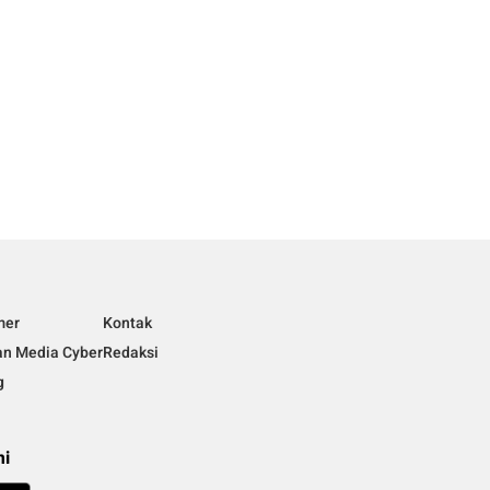
mer
Kontak
n Media Cyber
Redaksi
g
mi