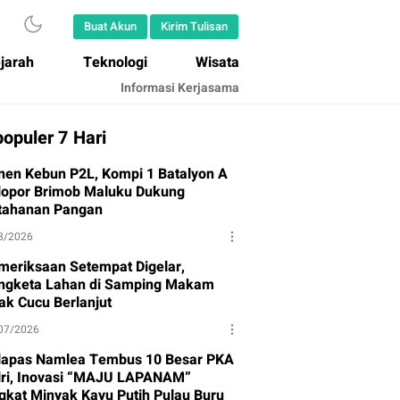
Buat Akun
Kirim Tulisan
jarah
Teknologi
Wisata
Informasi Kerjasama
opuler 7 Hari
nen Kebun P2L, Kompi 1 Batalyon A
lopor Brimob Maluku Dukung
tahanan Pangan
8/2026
meriksaan Setempat Digelar,
ngketa Lahan di Samping Makam
ak Cucu Berlanjut
07/2026
lapas Namlea Tembus 10 Besar PKA
lri, Inovasi “MAJU LAPANAM”
gkat Minyak Kayu Putih Pulau Buru