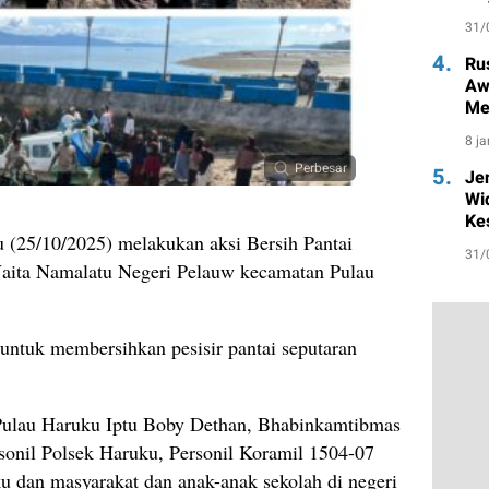
31/
4.
Ru
Aw
Me
un
8 j
Perbesar
5.
Je
Wi
Ke
u (25/10/2025) melakukan aksi Bersih Pantai
31/
aita Namalatu Negeri Pelauw kecamatan Pulau
 untuk membersihkan pesisir pantai seputaran
k Pulau Haruku Iptu Boby Dethan, Bhabinkamtibmas
sonil Polsek Haruku, Personil Koramil 1504-07
 dan masyarakat dan anak-anak sekolah di negeri