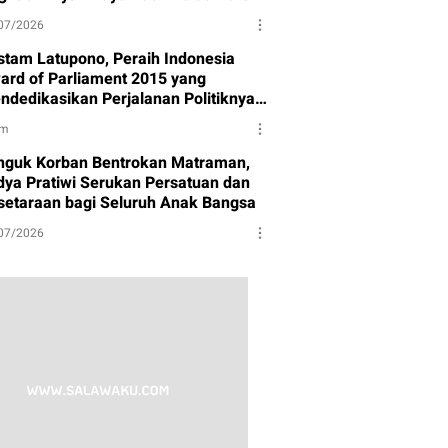
07/2026
stam Latupono, Peraih Indonesia
ard of Parliament 2015 yang
ndedikasikan Perjalanan Politiknya
tuk Partai Gerindra
am
nguk Korban Bentrokan Matraman,
dya Pratiwi Serukan Persatuan dan
setaraan bagi Seluruh Anak Bangsa
07/2026