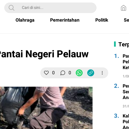
Olahraga
Pemerintahan
Politik
Se
Terp
Pantai Negeri Pelauw
1.
Pa
Pe
Ke
0
0
1/0
2.
Pe
Se
An
31/
3.
Ka
Po
An