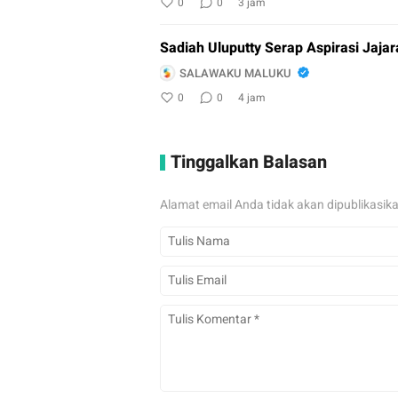
0
0
3 jam
Sadiah Uluputty Serap Aspirasi Jaja
SALAWAKU MALUKU
0
0
4 jam
Tinggalkan Balasan
Alamat email Anda tidak akan dipublikasik