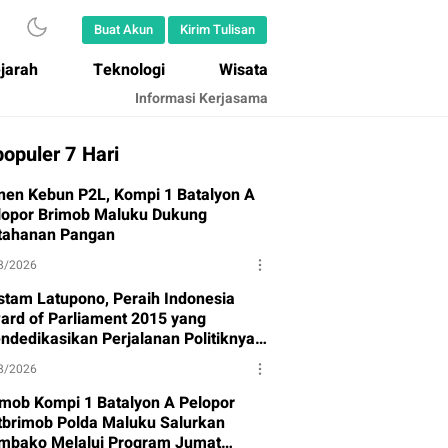
Buat Akun
Kirim Tulisan
jarah
Teknologi
Wisata
Informasi Kerjasama
opuler 7 Hari
nen Kebun P2L, Kompi 1 Batalyon A
lopor Brimob Maluku Dukung
tahanan Pangan
8/2026
stam Latupono, Peraih Indonesia
ard of Parliament 2015 yang
ndedikasikan Perjalanan Politiknya
tuk Partai Gerindra
8/2026
imob Kompi 1 Batalyon A Pelopor
tbrimob Polda Maluku Salurkan
mbako Melalui Program Jumat