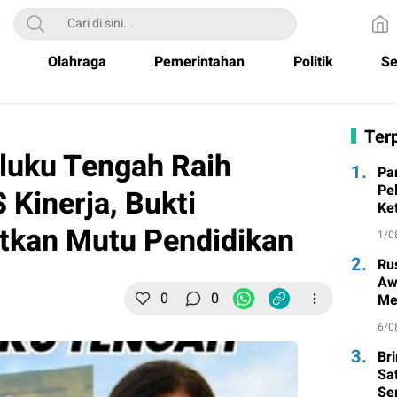
Olahraga
Pemerintahan
Politik
Se
Terp
luku Tengah Raih
1.
Pa
Pe
Kinerja, Bukti
Ke
tkan Mutu Pendidikan
1/0
2.
Ru
Aw
0
0
Me
un
6/0
3.
Br
Sa
Se