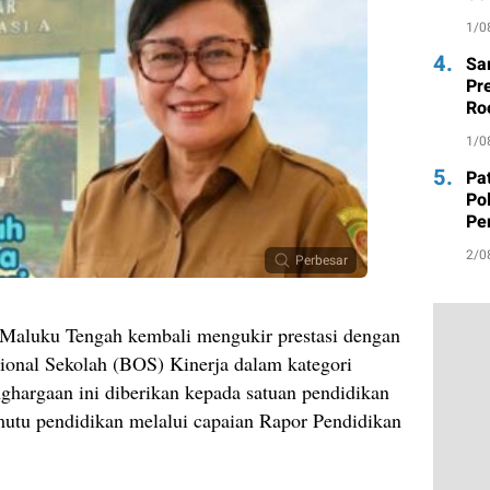
Be
1/0
4.
Sa
Pr
Ro
da
1/0
5.
Pa
Po
Pe
Ma
2/0
Perbesar
Maluku Tengah kembali mengukir prestasi dengan
onal Sekolah (BOS) Kinerja dalam kategori
ghargaan ini diberikan kepada satuan pendidikan
mutu pendidikan melalui capaian Rapor Pendidikan