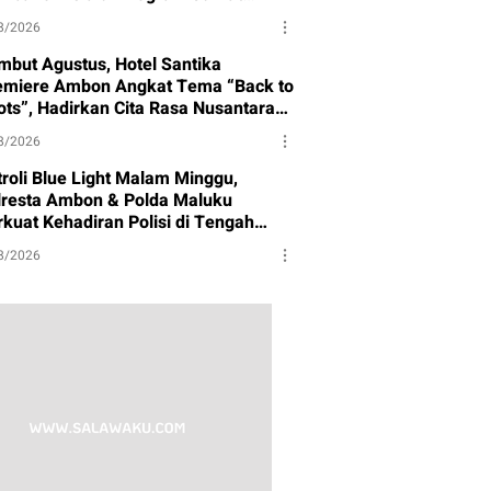
rbagi
8/2026
mbut Agustus, Hotel Santika
emiere Ambon Angkat Tema “Back to
ots”, Hadirkan Cita Rasa Nusantara
n Semangat Budaya
8/2026
troli Blue Light Malam Minggu,
lresta Ambon & Polda Maluku
rkuat Kehadiran Polisi di Tengah
syarakat
8/2026