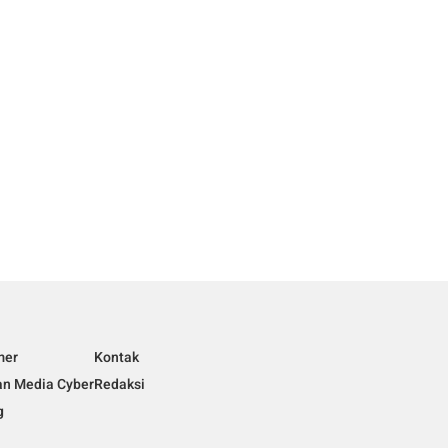
mer
Kontak
n Media Cyber
Redaksi
g