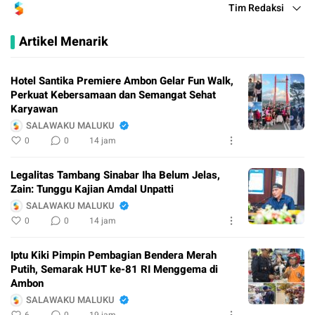
Tim Redaksi
Artikel Menarik
Hotel Santika Premiere Ambon Gelar Fun Walk,
Perkuat Kebersamaan dan Semangat Sehat
Karyawan
SALAWAKU MALUKU
0
0
14 jam
Legalitas Tambang Sinabar Iha Belum Jelas,
Zain: Tunggu Kajian Amdal Unpatti
SALAWAKU MALUKU
0
0
14 jam
Iptu Kiki Pimpin Pembagian Bendera Merah
Putih, Semarak HUT ke-81 RI Menggema di
Ambon
SALAWAKU MALUKU
6
0
19 jam