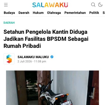
Salam dan Warta Anak Maluku
Salawaku Maluku
Budaya
Daerah
Hukum
Olahraga
Pemerintahan
Politik
S
DAERAH
Setahun Pengelola Kantin Diduga
Jadikan Fasilitas BPSDM Sebagai
Rumah Pribadi
SALAWAKU MALUKU
2 Juli 2026 - 11:08 pm