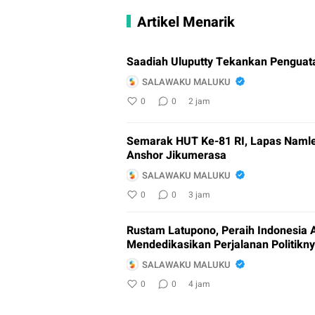
Artikel Menarik
Saadiah Uluputty Tekankan Penguat
SALAWAKU MALUKU
0
0
2 jam
Semarak HUT Ke-81 RI, Lapas Namle
Anshor Jikumerasa
SALAWAKU MALUKU
0
0
3 jam
Rustam Latupono, Peraih Indonesia 
Mendedikasikan Perjalanan Politikny
SALAWAKU MALUKU
0
0
4 jam