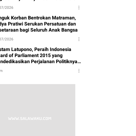
07/2026
nguk Korban Bentrokan Matraman,
dya Pratiwi Serukan Persatuan dan
setaraan bagi Seluruh Anak Bangsa
07/2026
stam Latupono, Peraih Indonesia
ard of Parliament 2015 yang
ndedikasikan Perjalanan Politiknya
tuk Partai Gerindra
am