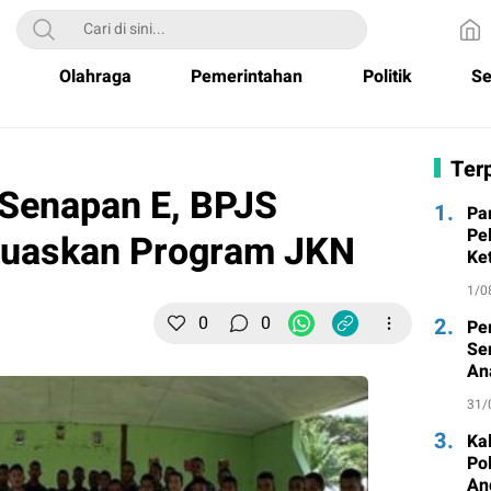
Olahraga
Pemerintahan
Politik
Se
Terp
Senapan E, BPJS
1.
Pa
Pe
luaskan Program JKN
Ke
1/0
0
0
2.
Pe
Se
An
31/
3.
Ka
Po
An