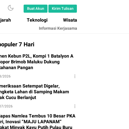
Buat Akun
Kirim Tulisan
jarah
Teknologi
Wisata
Informasi Kerjasama
opuler 7 Hari
nen Kebun P2L, Kompi 1 Batalyon A
lopor Brimob Maluku Dukung
tahanan Pangan
8/2026
meriksaan Setempat Digelar,
ngketa Lahan di Samping Makam
ak Cucu Berlanjut
07/2026
lapas Namlea Tembus 10 Besar PKA
lri, Inovasi “MAJU LAPANAM”
gkat Minyak Kayu Putih Pulau Buru