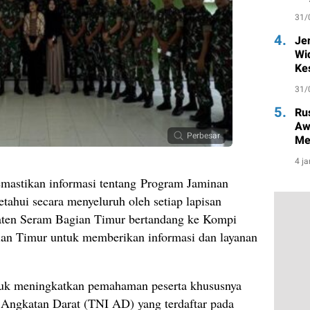
31/
4.
Je
Wi
Ke
31/
5.
Ru
Aw
Perbesar
Me
un
4 j
mastikan informasi tentang Program Jaminan
tahui secara menyeluruh oleh setiap lapisan
aten Seram Bagian Timur bertandang ke Kompi
an Timur untuk memberikan informasi dan layanan
ntuk meningkatkan pemahaman peserta khususnya
 Angkatan Darat (TNI AD) yang terdaftar pada