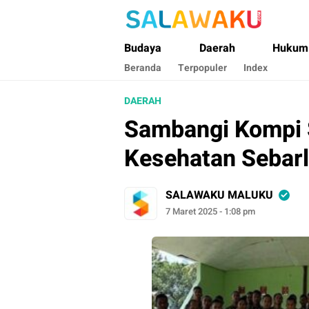
Salawaku Maluku
Salam dan Warta Anak Maluku
Budaya
Daerah
Hukum
Beranda
Terpopuler
Index
DAERAH
Sambangi Kompi 
Kesehatan Sebar
SALAWAKU MALUKU
7 Maret 2025 - 1:08 pm