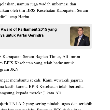
dijelaskan, namun juga wadah informasi dan
paikan oleh tim BPJS Kesehatan Kabupaten Seram
ir,” ucap Harbu.
 Award of Parliament 2015 yang
ya untuk Partai Gerindra
 Kabupaten Seram Bagian Timur, Ali Imron
m BPJS Kesehatan yang telah hadir untuk
ogram JKN.
angat membantu sekali. Kami wewakili jajaran
 kasih karena BPJS Kesehatan telah bersedia
angsung kepada mereka,” kata Ali.
urit TNI AD yang sering pindah tugas dan terlebih
edur layanan melalui Program JKN di fasilitas