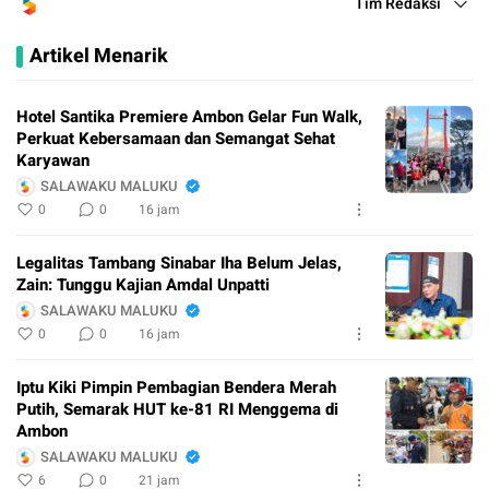
Tim Redaksi
Artikel Menarik
Hotel Santika Premiere Ambon Gelar Fun Walk,
Perkuat Kebersamaan dan Semangat Sehat
Karyawan
SALAWAKU MALUKU
0
0
16 jam
Legalitas Tambang Sinabar Iha Belum Jelas,
Zain: Tunggu Kajian Amdal Unpatti
SALAWAKU MALUKU
0
0
16 jam
Iptu Kiki Pimpin Pembagian Bendera Merah
Putih, Semarak HUT ke-81 RI Menggema di
Ambon
SALAWAKU MALUKU
6
0
21 jam