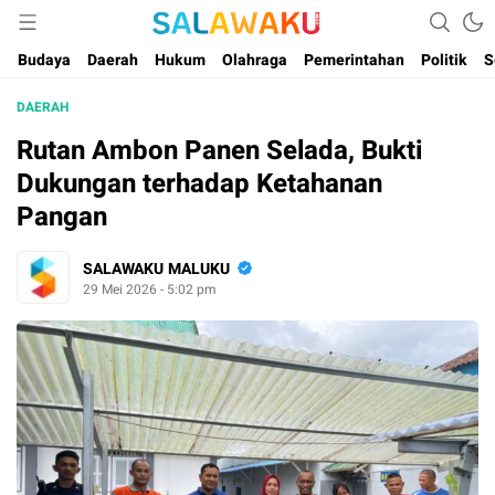
Salam dan Warta Anak Maluku
Salawaku Maluku
Budaya
Daerah
Hukum
Olahraga
Pemerintahan
Politik
S
DAERAH
Rutan Ambon Panen Selada, Bukti
Dukungan terhadap Ketahanan
Pangan
SALAWAKU MALUKU
29 Mei 2026 - 5:02 pm