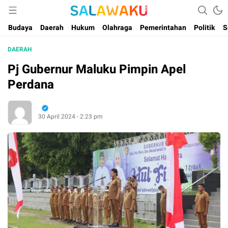
Salam dan Warta Anak Maluku
Salawaku Maluku
Budaya
Daerah
Hukum
Olahraga
Pemerintahan
Politik
S
DAERAH
Pj Gubernur Maluku Pimpin Apel
Perdana
30 April 2024 - 2:23 pm