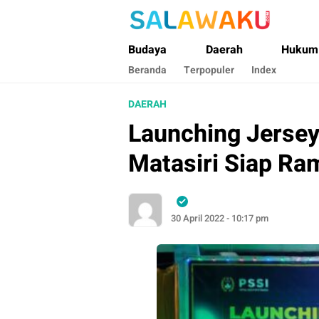
Salawaku Maluku
Salam dan Warta Anak Maluku
Budaya
Daerah
Hukum
Beranda
Terpopuler
Index
DAERAH
Launching Jersey
Matasiri Siap R
30 April 2022 - 10:17 pm