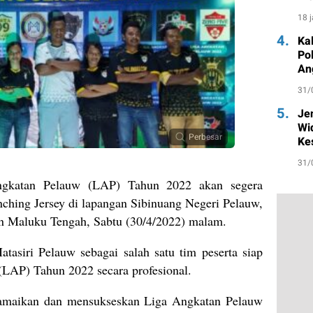
un
18 
4.
Ka
Po
An
31/
5.
Je
Wi
Perbesar
Ke
31/
katan Pelauw (LAP) Tahun 2022 akan segera
nching Jersey di lapangan Sibinuang Negeri Pelauw,
 Maluku Tengah, Sabtu (30/4/2022) malam.
asiri Pelauw sebagai salah satu tim peserta siap
LAP) Tahun 2022 secara profesional.
amaikan dan mensukseskan Liga Angkatan Pelauw