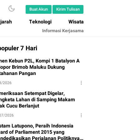
Buat Akun
Kirim Tulisan
jarah
Teknologi
Wisata
Informasi Kerjasama
opuler 7 Hari
nen Kebun P2L, Kompi 1 Batalyon A
lopor Brimob Maluku Dukung
tahanan Pangan
8/2026
meriksaan Setempat Digelar,
ngketa Lahan di Samping Makam
ak Cucu Berlanjut
07/2026
stam Latupono, Peraih Indonesia
ard of Parliament 2015 yang
ndedikasikan Perjalanan Politiknya