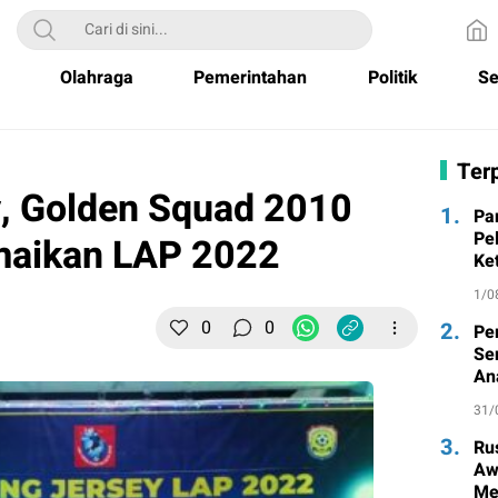
Olahraga
Pemerintahan
Politik
Se
Terp
, Golden Squad 2010
1.
Pa
Pe
amaikan LAP 2022
Ke
1/0
0
0
2.
Pe
Se
An
31/
3.
Ru
Aw
Me