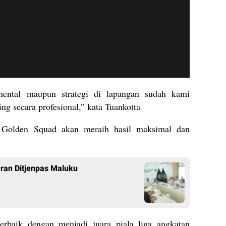
mental maupun strategi di lapangan sudah kami
ng secara profesional,” kata Tuankotta
m Golden Squad akan meraih hasil maksimal dan
aran Ditjenpas Maluku
erbaik dengan menjadi juara piala liga angkatan