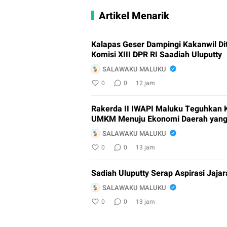
Artikel Menarik
Kalapas Geser Dampingi Kakanwil D
Komisi XIII DPR RI Saadiah Uluputty
SALAWAKU MALUKU
0
0
12 jam
Rakerda II IWAPI Maluku Teguhkan 
UMKM Menuju Ekonomi Daerah yang
SALAWAKU MALUKU
0
0
13 jam
Sadiah Uluputty Serap Aspirasi Jaja
SALAWAKU MALUKU
0
0
13 jam