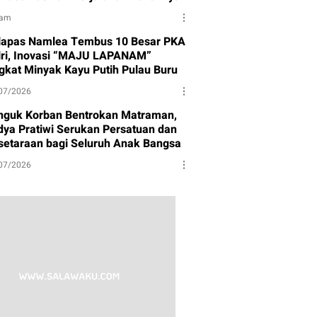
tuk Partai Gerindra
jam
lapas Namlea Tembus 10 Besar PKA
lri, Inovasi “MAJU LAPANAM”
gkat Minyak Kayu Putih Pulau Buru
07/2026
nguk Korban Bentrokan Matraman,
dya Pratiwi Serukan Persatuan dan
setaraan bagi Seluruh Anak Bangsa
07/2026