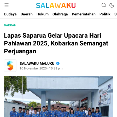
Salam dan Warta Anak Maluku
Salawaku Maluku
Budaya
Daerah
Hukum
Olahraga
Pemerintahan
Politik
S
DAERAH
Lapas Saparua Gelar Upacara Hari
Pahlawan 2025, Kobarkan Semangat
Perjuangan
SALAWAKU MALUKU
10 November 2025 - 10:38 pm