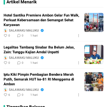
Artikel Menarik
Hotel Santika Premiere Ambon Gelar Fun Walk,
Perkuat Kebersamaan dan Semangat Sehat
Karyawan
SALAWAKU MALUKU
0
0
1 hari
Legalitas Tambang Sinabar Iha Belum Jelas,
Zain: Tunggu Kajian Amdal Unpatti
SALAWAKU MALUKU
0
0
1 hari
Iptu Kiki Pimpin Pembagian Bendera Merah
Putih, Semarak HUT ke-81 RI Menggema di
Ambon
SALAWAKU MALUKU
6
0
1 hari