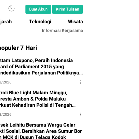
Buat Akun
Kirim Tulisan
jarah
Teknologi
Wisata
Informasi Kerjasama
opuler 7 Hari
stam Latupono, Peraih Indonesia
ard of Parliament 2015 yang
ndedikasikan Perjalanan Politiknya
tuk Partai Gerindra
8/2026
troli Blue Light Malam Minggu,
lresta Ambon & Polda Maluku
rkuat Kehadiran Polisi di Tengah
syarakat
8/2026
lsek Leihitu Bersama Warga Gelar
kti Sosial, Bersihkan Area Sumur Bor
n MCK di Dusun Telaga Kodok