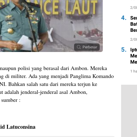
2/0
4.
Se
Ba
Be
2/0
Perbesar
5.
Ip
Me
Me
aupun polisi yang berasal dari Ambon. Mereka
1 ha
ng di militer. Ada yang menjadi Panglima Komando
. Bahkan salah satu dari mereka terjun ke
ut adalah jenderal-jenderal asal Ambon,
 sumber :
aid Latuconsina