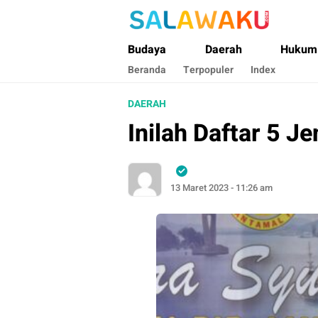
Salawaku Maluku
Salam dan Warta Anak Maluku
Budaya
Daerah
Hukum
Beranda
Terpopuler
Index
DAERAH
Inilah Daftar 5 J
13 Maret 2023 - 11:26 am