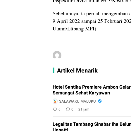
Inspektur Divisi Infanteri 3/Kostrad 
Sebelumnya, ia pernah mengemban 
9 April 2022 sampai 25 Februari 20
Utami/Litbang MPI)
Artikel Menarik
Hotel Santika Premiere Ambon Gela
Semangat Sehat Karyawan
SALAWAKU MALUKU
0
0
21 jam
Legalitas Tambang Sinabar Iha Belu
Unpatti