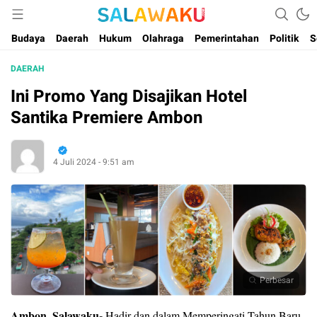
Salam dan Warta Anak Maluku
Salawaku Maluku
Budaya
Daerah
Hukum
Olahraga
Pemerintahan
Politik
S
DAERAH
Ini Promo Yang Disajikan Hotel
Santika Premiere Ambon
4 Juli 2024 - 9:51 am
Perbesar
Ambon, Salawaku-
Hadir dan dalam Memperingati Tahun Baru