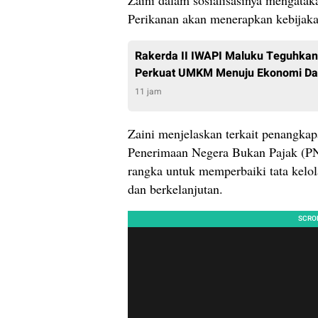
Zaini dalam sosialisasinya mengata
Perikanan akan menerapkan kebijaka
Rakerda II IWAPI Maluku Teguhka
Perkuat UMKM Menuju Ekonomi Dae
11 jam
Zaini menjelaskan terkait penangkap
Penerimaan Negera Bukan Pajak (PN
rangka untuk memperbaiki tata kelol
dan berkelanjutan.