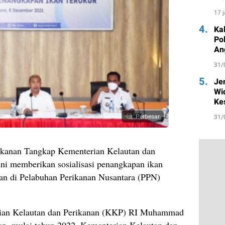
un
17 
4.
Ka
Po
An
31/
5.
Je
Wi
Ke
Perbesar
31/
ikanan Tangkap Kementerian Kelautan dan
 memberikan sosialisasi penangkapan ikan
nan di Pelabuhan Perikanan Nusantara (PPN)
rian Kelautan dan Perikanan (KKP) RI Muhammad