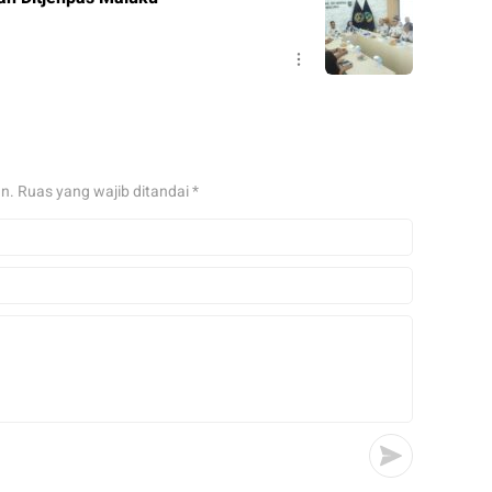
an.
Ruas yang wajib ditandai
*