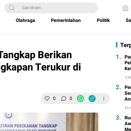
Olahraga
Pemerintahan
Politik
Se
Terp
 Tangkap Berikan
1.
Pa
Pe
ngkapan Terukur di
Ke
1/0
2.
Pe
Se
0
0
An
31/
3.
Ru
Aw
Me