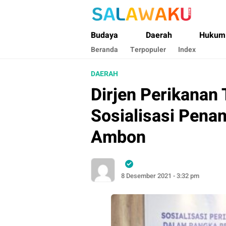
Salawaku Maluku
Salam dan Warta Anak Maluku
Budaya
Daerah
Hukum
Beranda
Terpopuler
Index
DAERAH
Dirjen Perikanan
Sosialisasi Pena
Ambon
8 Desember 2021 - 3:32 pm