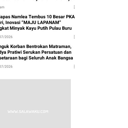
tuk Partai Gerindra
jam
lapas Namlea Tembus 10 Besar PKA
lri, Inovasi “MAJU LAPANAM”
gkat Minyak Kayu Putih Pulau Buru
07/2026
nguk Korban Bentrokan Matraman,
dya Pratiwi Serukan Persatuan dan
setaraan bagi Seluruh Anak Bangsa
07/2026