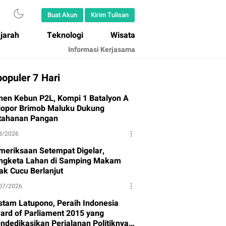
Buat Akun
Kirim Tulisan
jarah
Teknologi
Wisata
Informasi Kerjasama
opuler 7 Hari
nen Kebun P2L, Kompi 1 Batalyon A
lopor Brimob Maluku Dukung
tahanan Pangan
8/2026
meriksaan Setempat Digelar,
ngketa Lahan di Samping Makam
ak Cucu Berlanjut
07/2026
stam Latupono, Peraih Indonesia
ard of Parliament 2015 yang
ndedikasikan Perjalanan Politiknya