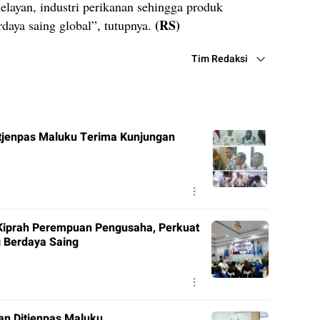
layan, industri perikanan sehingga produk
(RS)
rdaya saing global”, tutupnya.
Tim Redaksi
itjenpas Maluku Terima Kunjungan
Kiprah Perempuan Pengusaha, Perkuat
 Berdaya Saing
ran Ditjenpas Maluku