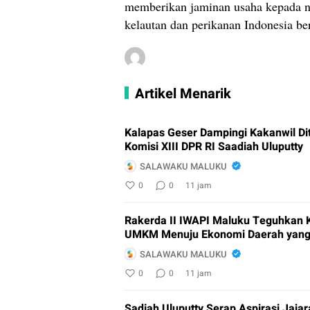
memberikan jaminan usaha kepada ne
kelautan dan perikanan Indonesia be
Artikel Menarik
Kalapas Geser Dampingi Kakanwil D
Komisi XIII DPR RI Saadiah Uluputty
SALAWAKU MALUKU
0
0
11 jam
Rakerda II IWAPI Maluku Teguhkan 
UMKM Menuju Ekonomi Daerah yang
SALAWAKU MALUKU
0
0
11 jam
Sadiah Uluputty Serap Aspirasi Jaja