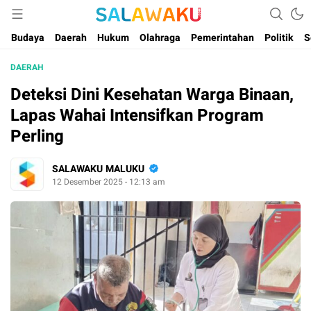
Salam dan Warta Anak Maluku
Salawaku Maluku
Budaya
Daerah
Hukum
Olahraga
Pemerintahan
Politik
S
DAERAH
Deteksi Dini Kesehatan Warga Binaan,
Lapas Wahai Intensifkan Program
Perling
SALAWAKU MALUKU
12 Desember 2025 - 12:13 am