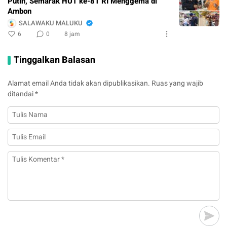
Putih, Semarak HUT ke-81 RI Menggema di
Ambon
SALAWAKU MALUKU
6
0
8 jam
Tinggalkan Balasan
Alamat email Anda tidak akan dipublikasikan.
Ruas yang wajib
ditandai
*