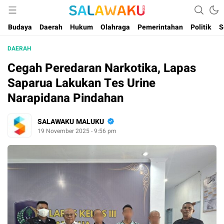
Salam dan Warta Anak Maluku
Salawaku Maluku
Budaya
Daerah
Hukum
Olahraga
Pemerintahan
Politik
S
DAERAH
Cegah Peredaran Narkotika, Lapas
Saparua Lakukan Tes Urine
Narapidana Pindahan
SALAWAKU MALUKU
19 November 2025 - 9:56 pm