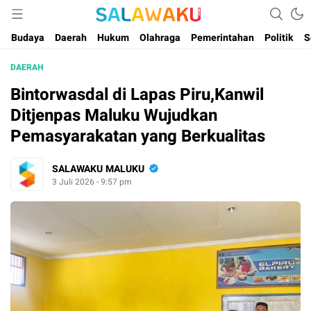
Salam dan Warta Anak Maluku
Salawaku Maluku
Budaya
Daerah
Hukum
Olahraga
Pemerintahan
Politik
S
DAERAH
Bintorwasdal di Lapas Piru,Kanwil
Ditjenpas Maluku Wujudkan
Pemasyarakatan yang Berkualitas
SALAWAKU MALUKU
3 Juli 2026 - 9:57 pm