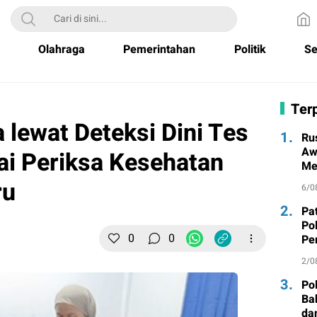
Olahraga
Pemerintahan
Politik
Se
Terp
 lewat Deteksi Dini Tes
1.
Ru
Aw
ai Periksa Kesehatan
Me
un
ru
6/0
2.
Pa
Po
0
0
Pe
Ma
2/0
3.
Po
Ba
da