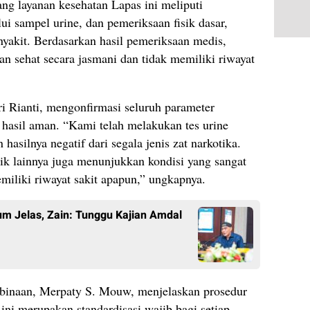
ng layanan kesehatan Lapas ini meliputi
lui sampel urine, dan pemeriksaan fisik dasar,
nyakit. Berdasarkan hasil pemeriksaan medis,
an sehat secara jasmani dan tidak memiliki riwayat
i Rianti, mengonfirmasi seluruh parameter
hasil aman. “Kami telah melakukan tes urine
asilnya negatif dari segala jenis zat narkotika.
sik lainnya juga menunjukkan kondisi yang sangat
miliki riwayat sakit apapun,” ungkapnya.
um Jelas, Zain: Tunggu Kajian Amdal
mbinaan, Merpaty S. Mouw, menjelaskan prosedur
ini merupakan standardisasi wajib bagi setiap