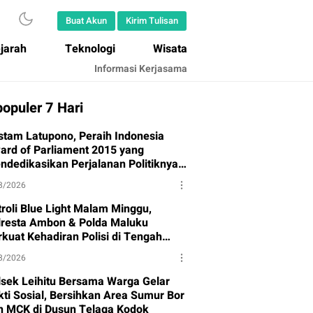
Buat Akun
Kirim Tulisan
jarah
Teknologi
Wisata
Informasi Kerjasama
opuler 7 Hari
stam Latupono, Peraih Indonesia
ard of Parliament 2015 yang
ndedikasikan Perjalanan Politiknya
tuk Partai Gerindra
8/2026
troli Blue Light Malam Minggu,
lresta Ambon & Polda Maluku
rkuat Kehadiran Polisi di Tengah
syarakat
8/2026
lsek Leihitu Bersama Warga Gelar
kti Sosial, Bersihkan Area Sumur Bor
n MCK di Dusun Telaga Kodok