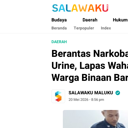
Salawaku Maluku
Salam dan Warta Anak Maluku
Budaya
Daerah
Hukum
Beranda
Terpopuler
Index
DAERAH
Berantas Narkoba
Urine, Lapas Wah
Warga Binaan Ba
SALAWAKU MALUKU
20 Mei 2026 - 8:56 pm