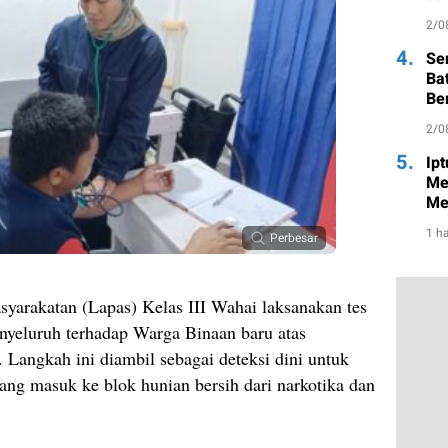
2/0
4.
Se
Ba
Be
2/0
5.
Ip
Me
Me
1 ha
Perbesar
arakatan (Lapas) Kelas III Wahai laksanakan tes
nyeluruh terhadap Warga Binaan baru atas
 Langkah ini diambil sebagai deteksi dini untuk
ng masuk ke blok hunian bersih dari narkotika dan